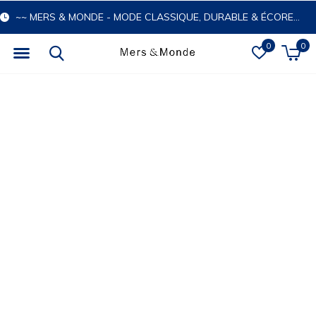
~~ MERS & MONDE - MODE CLASSIQUE, DURABLE & ÉCORESPONSABLE
0
0