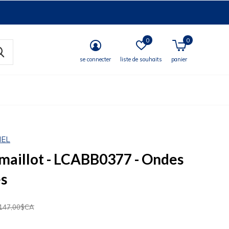
0
0
se connecter
liste de souhaits
panier
MEL
 maillot - LCABB0377 - Ondes
s
147,00$CA