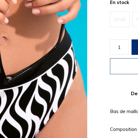
En stock
Small
De
Bas de maill
Composition 