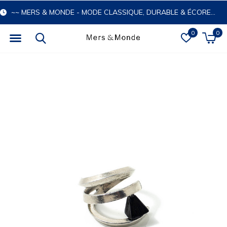
~~ MERS & MONDE - MODE CLASSIQUE, DURABLE & ÉCORESPONSABLE
0
0