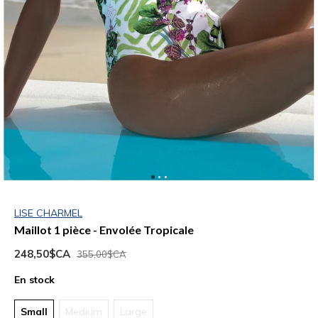
LISE CHARMEL
Maillot 1 pièce - Envolée Tropicale
248,50$CA
355,00$CA
En stock
Small
Medium
Large