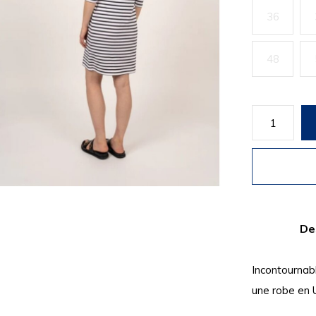
36
48
De
Incontournabl
une robe en U