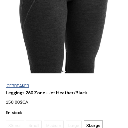
ICEBREAKER
Leggings 260 Zone - Jet Heather/Black
150,00$CA
En stock
XSmall
Small
Medium
Large
XLarge