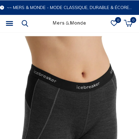
~~ MERS & MONDE - MODE CLASSIQUE, DURABLE & ÉCORESPONSABLE
0
0