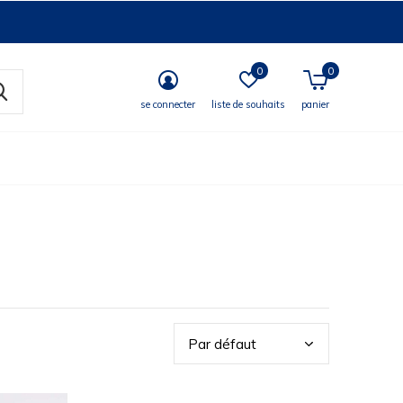
0
0
se connecter
liste de souhaits
panier