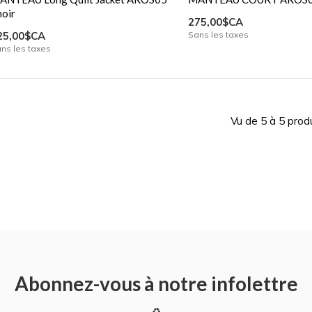
noir
275,00$CA
25,00$CA
Sans les taxes
ns les taxes
Vu de 5 à 5 prod
Abonnez-vous à notre infolettre
♻