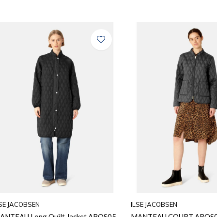
LSE JACOBSEN
ILSE JACOBSEN
ANTEAU Long Quilt Jacket AROS05
MANTEAU COURT AROS06