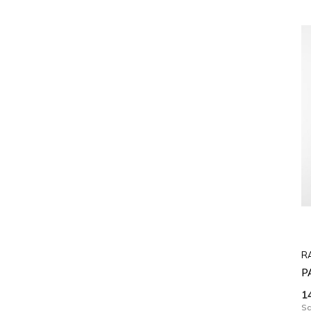
R
P
1
Sa