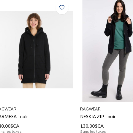
AGWEAR
RAGWEAR
ARMESA - noir
NESKIA ZIP - noir
40,00$CA
130,00$CA
ns les taxes
Sans les taxes