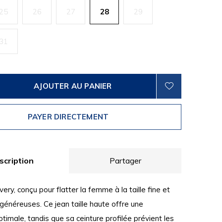
25
26
27
28
29
31
AJOUTER AU PANIER
PAYER DIRECTEMENT
scription
Partager
ry, conçu pour flatter la femme à la taille fine et
généreuses. Ce jean taille haute offre une
timale, tandis que sa ceinture profilée prévient les