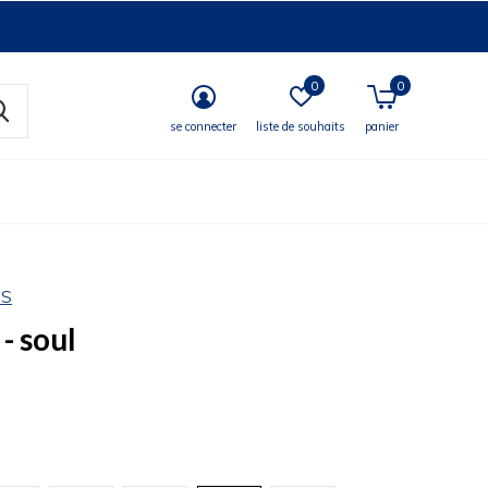
0
0
se connecter
liste de souhaits
panier
NS
- soul