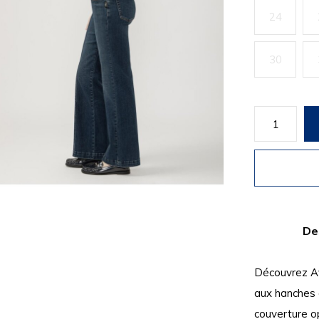
24
30
De
Découvrez Ave
aux hanches 
couverture op