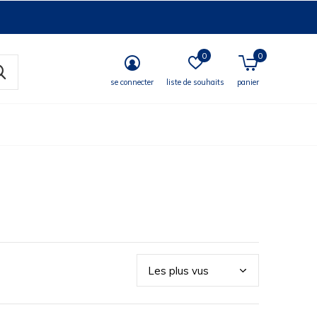
0
0
se connecter
liste de souhaits
panier