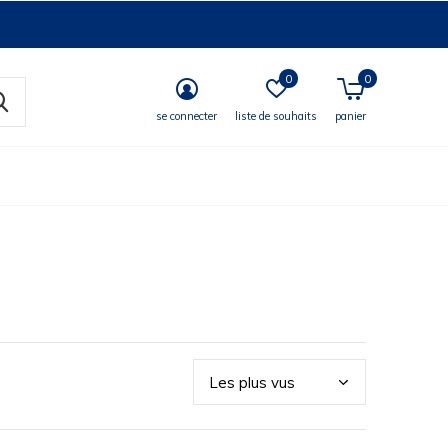
0
0
se connecter
liste de souhaits
panier