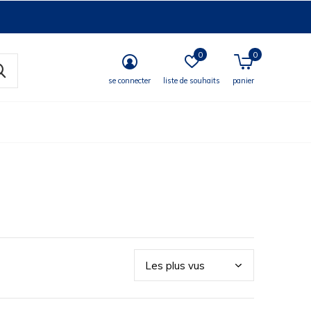
0
0
se connecter
liste de souhaits
panier