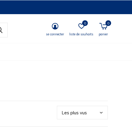
0
0
se connecter
liste de souhaits
panier