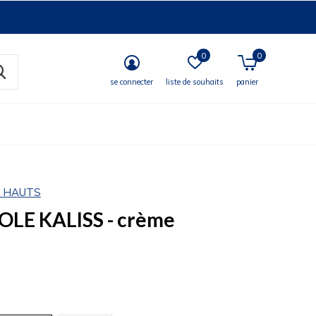
0
0
se connecter
liste de souhaits
panier
S HAUTS
LE KALISS - crème