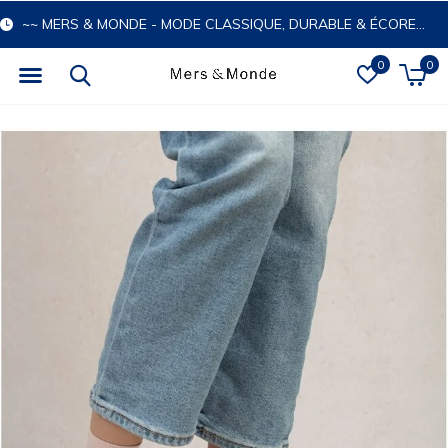
~~ MERS & MONDE - MODE CLASSIQUE, DURABLE & ÉCORESPONSABLE
0
0