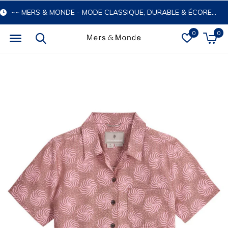
~~ MERS & MONDE - MODE CLASSIQUE, DURABLE & ÉCORESPONSABLE
0
0