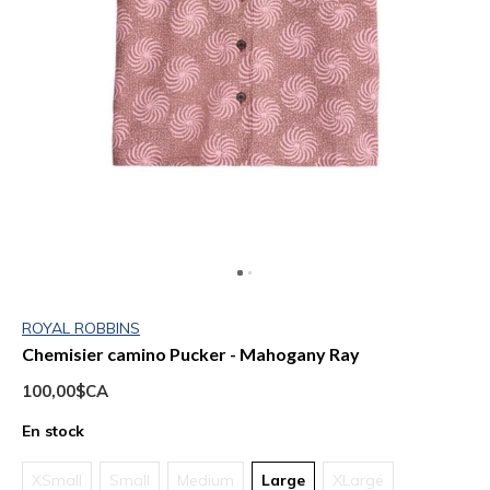
ROYAL ROBBINS
Chemisier camino Pucker - Mahogany Ray
100,00$CA
En stock
XSmall
Small
Medium
Large
XLarge