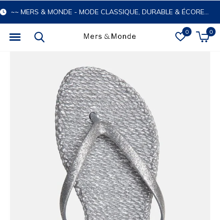
~~ MERS & MONDE - MODE CLASSIQUE, DURABLE & ÉCORESPONSABLE
0
0