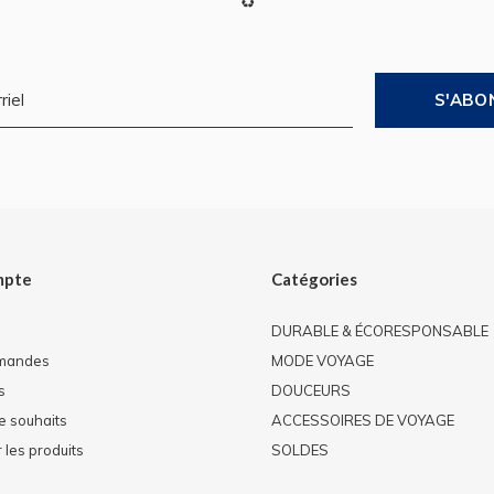
♻
S'ABO
mpte
Catégories
DURABLE & ÉCORESPONSABLE
mandes
MODE VOYAGE
s
DOUCEURS
de souhaits
ACCESSOIRES DE VOYAGE
les produits
SOLDES