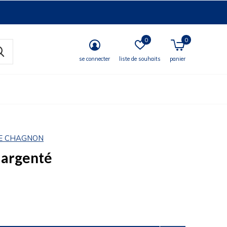
0
0
se connecter
liste de souhaits
panier
E CHAGNON
 argenté