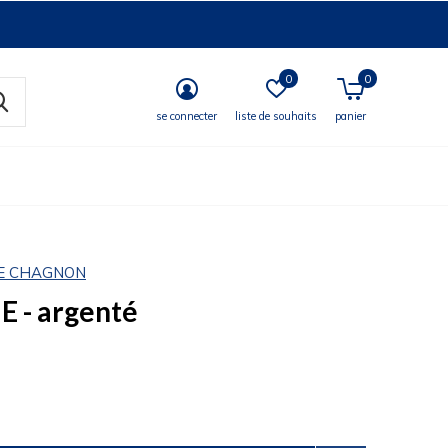
0
0
se connecter
liste de souhaits
panier
E CHAGNON
 - argenté