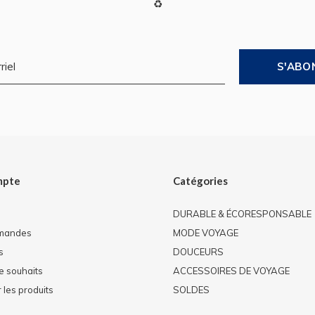
♻
S'ABO
mpte
Catégories
DURABLE & ÉCORESPONSABLE
mandes
MODE VOYAGE
s
DOUCEURS
de souhaits
ACCESSOIRES DE VOYAGE
les produits
SOLDES