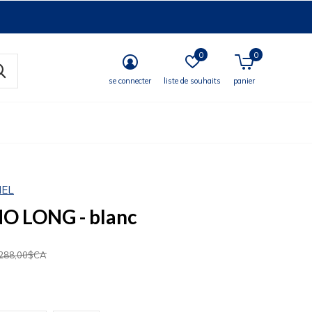
0
0
se connecter
liste de souhaits
panier
MEL
 LONG - blanc
288,00$CA