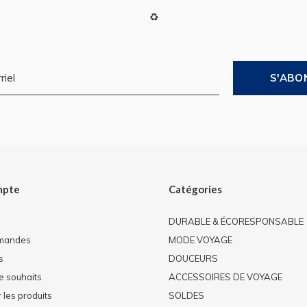
♻
S'ABO
mpte
Catégories
DURABLE & ÉCORESPONSABLE
mandes
MODE VOYAGE
s
DOUCEURS
de souhaits
ACCESSOIRES DE VOYAGE
les produits
SOLDES