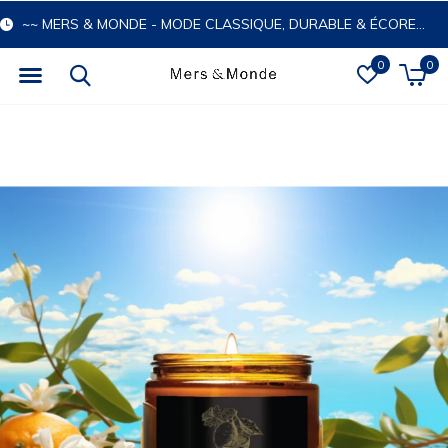
~~ MERS & MONDE - MODE CLASSIQUE, DURABLE & ÉCORESPONSABLE
0
0