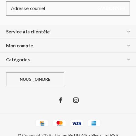
S'ABONNER
Service à la clientèle
Mon compte
Catégories
NOUS JOINDRE
© Copyright
2026
- Theme By
DMWS
x
Plus+
-
Fil RSS