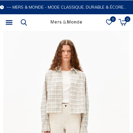
~~ MERS & MONDE - MODE CLASSIQUE, DURABLE & ÉCORESPONSABLE
0
0