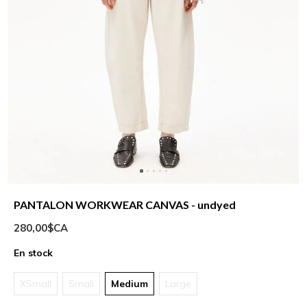
PANTALON WORKWEAR CANVAS - undyed
280,00$CA
En stock
XSmall
Small
Medium
Large