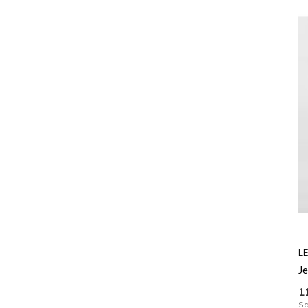
LE
Je
1
Sa