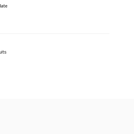
late
uits