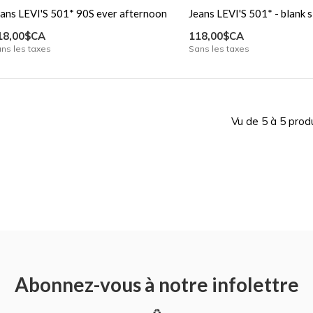
eans LEVI'S 501* 90S ever afternoon
Jeans LEVI'S 501* - blank s
18,00$CA
118,00$CA
ns les taxes
Sans les taxes
Vu de 5 à 5 prod
Abonnez-vous à notre infolettre
♻