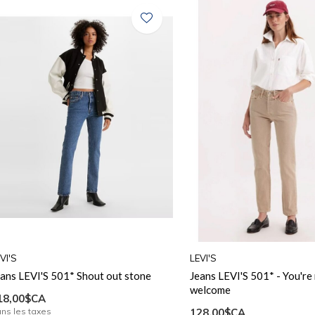
VI'S
LEVI'S
ans LEVI'S 501* Shout out stone
Jeans LEVI'S 501* - You're
welcome
18,00$CA
ns les taxes
128,00$CA