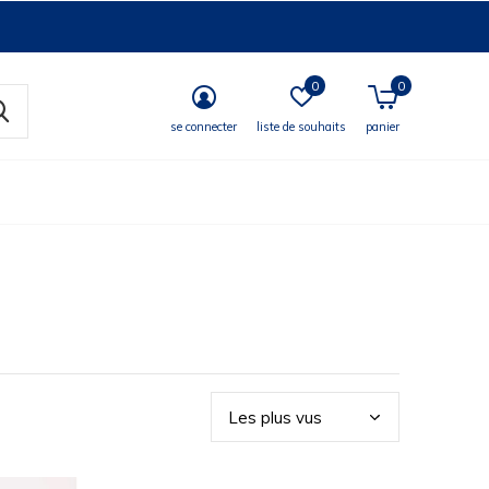
0
0
se connecter
liste de souhaits
panier