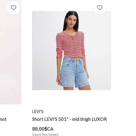
LEVI'S
 not
Short LEVI'S 501* - mid thigh LUXOR
88,00$CA
Sans les taxes