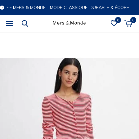
~~ MERS & MONDE - MODE CLASSIQUE, DURABLE & ÉCORESPONSABLE
0
0