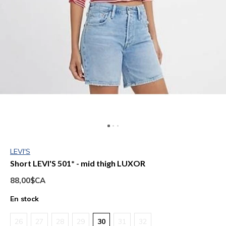
LEVI'S
Short LEVI'S 501* - mid thigh LUXOR
88,00$CA
En stock
26
27
28
29
30
31
32